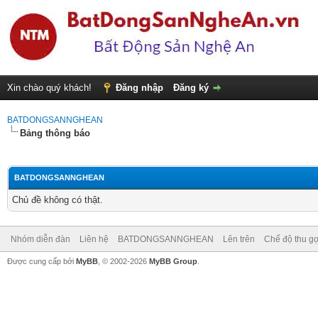
Xin chào quý khách!
Đăng nhập
Đăng ký
BATDONGSANNGHEAN
Bảng thông báo
BATDONGSANNGHEAN
Chủ đề không có thật.
Nhóm diễn đàn
Liên hệ
BATDONGSANNGHEAN
Lên trên
Chế độ thu gọ
Được cung cấp bởi
MyBB
, © 2002-2026
MyBB Group
.