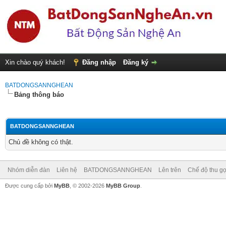
Xin chào quý khách!
Đăng nhập
Đăng ký
BATDONGSANNGHEAN
Bảng thông báo
BATDONGSANNGHEAN
Chủ đề không có thật.
Nhóm diễn đàn
Liên hệ
BATDONGSANNGHEAN
Lên trên
Chế độ thu gọ
Được cung cấp bởi
MyBB
, © 2002-2026
MyBB Group
.