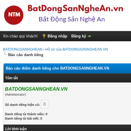
Xin chào quý khách!
Đăng nhập
Đăng ký
BATDONGSANNGHEAN
›
Hồ sơ của BATDONGSANNGHEAN.VN
Báo cáo danh tiếng
Báo cáo điểm danh tiếng cho BATDONGSANNGHEAN.VN
Tóm tắt
BATDONGSANNGHEAN.VN
(Administrator)
0
Số danh tiếng hiện có:
Danh tiếng từ thành viên: 0
Danh tiếng từ bài viết: 0
Lời bình luận