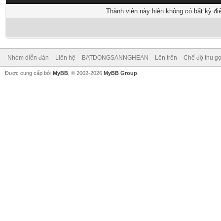
Thành viên này hiện không có bất kỳ đi
Nhóm diễn đàn
Liên hệ
BATDONGSANNGHEAN
Lên trên
Chế độ thu gọ
Được cung cấp bởi
MyBB
, © 2002-2026
MyBB Group
.