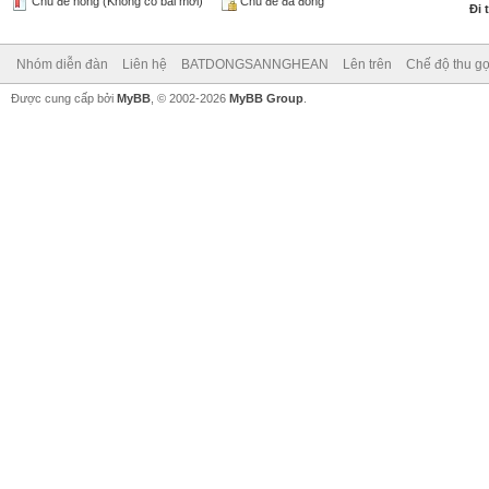
Chủ đề nóng (Không có bài mới)
Chủ đề đã đóng
Đi 
Nhóm diễn đàn
Liên hệ
BATDONGSANNGHEAN
Lên trên
Chế độ thu gọ
Được cung cấp bởi
MyBB
, © 2002-2026
MyBB Group
.