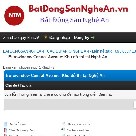
Xin chào quý khách!
Đăng nhập
Đăng ký
BATDONGSANNGHEAN
›
CÁC DỰ ÁN Ở NGHỆ AN - Liên hệ zalo : 093.633.41
Eurowindow Central Avenue: Khu đô thị tại Nghệ An
Đang xem chuyên mục: 1 Khách(s)
Eurowindow Central Avenue: Khu đô thị tại Nghệ An
Chủ đề
/
Tác giả
Xin lỗi nhưng hiện tại chưa có chủ đề nào trong diễn đàn này.
Bài viết mới
Không có bài mới
Chủ đề nóng (Mới)
Có bài của bạn