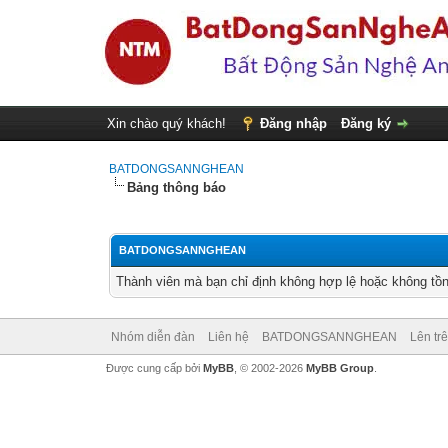
Xin chào quý khách!
Đăng nhập
Đăng ký
BATDONGSANNGHEAN
Bảng thông báo
BATDONGSANNGHEAN
Thành viên mà bạn chỉ định không hợp lệ hoặc không tồn 
Nhóm diễn đàn
Liên hệ
BATDONGSANNGHEAN
Lên tr
Được cung cấp bởi
MyBB
, © 2002-2026
MyBB Group
.