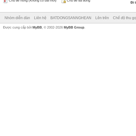
Chủ đề nóng (Không có bài mới)
Chủ đề đã đóng
Đi 
Nhóm diễn đàn
Liên hệ
BATDONGSANNGHEAN
Lên trên
Chế độ thu gọ
Được cung cấp bởi
MyBB
, © 2002-2026
MyBB Group
.