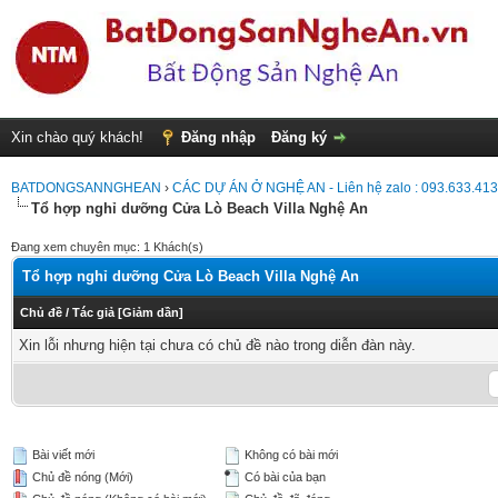
Xin chào quý khách!
Đăng nhập
Đăng ký
BATDONGSANNGHEAN
›
CÁC DỰ ÁN Ở NGHỆ AN - Liên hệ zalo : 093.633.41
Tổ hợp nghỉ dưỡng Cửa Lò Beach Villa Nghệ An
Đang xem chuyên mục: 1 Khách(s)
Tổ hợp nghỉ dưỡng Cửa Lò Beach Villa Nghệ An
Chủ đề
/
Tác giả
[
Giảm dần
]
Xin lỗi nhưng hiện tại chưa có chủ đề nào trong diễn đàn này.
Bài viết mới
Không có bài mới
Chủ đề nóng (Mới)
Có bài của bạn