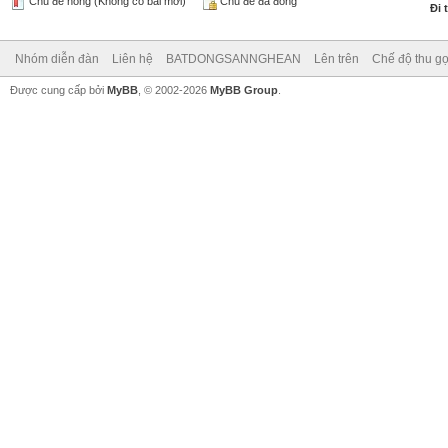
Chủ đề nóng (Không có bài mới)
Chủ đề đã đóng
Đi 
Nhóm diễn đàn
Liên hệ
BATDONGSANNGHEAN
Lên trên
Chế độ thu gọ
Được cung cấp bởi
MyBB
, © 2002-2026
MyBB Group
.