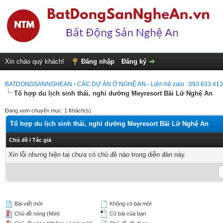
Xin chào quý khách!
Đăng nhập
Đăng ký
BATDONGSANNGHEAN
›
CÁC DỰ ÁN Ở NGHỆ AN - Liên hệ zalo : 093.633.41
Tổ hợp du lịch sinh thái, nghỉ dưỡng Meyresort Bãi Lữ Nghệ An
Đang xem chuyên mục: 1 Khách(s)
Tổ hợp du lịch sinh thái, nghỉ dưỡng Meyresort Bãi Lữ Nghệ An
Chủ đề
/
Tác giả
Xin lỗi nhưng hiện tại chưa có chủ đề nào trong diễn đàn này.
Bài viết mới
Không có bài mới
Chủ đề nóng (Mới)
Có bài của bạn