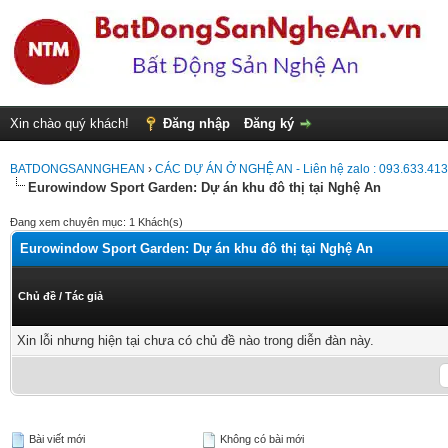
Xin chào quý khách!
Đăng nhập
Đăng ký
BATDONGSANNGHEAN
›
CÁC DỰ ÁN Ở NGHỆ AN - Liên hệ zalo : 093.633.41
Eurowindow Sport Garden: Dự án khu đô thị tại Nghệ An
Đang xem chuyên mục: 1 Khách(s)
Eurowindow Sport Garden: Dự án khu đô thị tại Nghệ An
Chủ đề
/
Tác giả
Xin lỗi nhưng hiện tại chưa có chủ đề nào trong diễn đàn này.
Bài viết mới
Không có bài mới