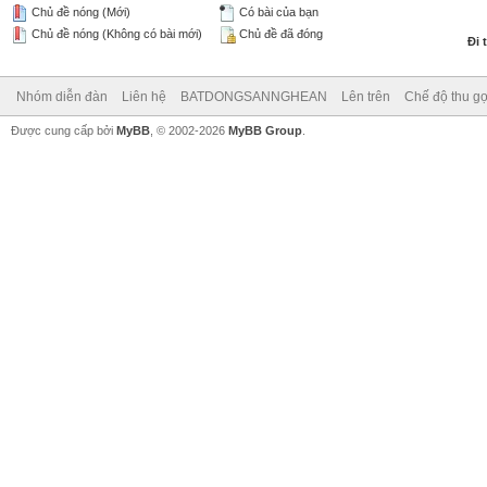
Chủ đề nóng (Mới)
Có bài của bạn
Chủ đề nóng (Không có bài mới)
Chủ đề đã đóng
Đi 
Nhóm diễn đàn
Liên hệ
BATDONGSANNGHEAN
Lên trên
Chế độ thu gọ
Được cung cấp bởi
MyBB
, © 2002-2026
MyBB Group
.