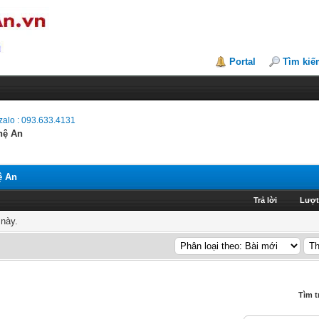
Portal
Tìm kiế
alo : 093.633.4131
hệ An
ệ An
Trả lời
Lượt
 này.
Tìm t