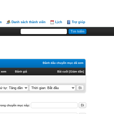
m
Danh sách thành viên
Lịch
Trợ giúp
Đánh dấu chuyên mục đã xem
 xem
Đánh giá
Bài cuối
[
Giảm dần
]
rong chuyên mục này: