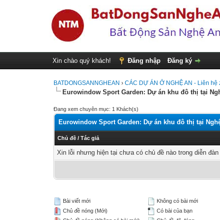
Xin chào quý khách!
Đăng nhập
Đăng ký
BATDONGSANNGHEAN
›
CÁC DỰ ÁN Ở NGHỆ AN - Liên hệ z
Eurowindow Sport Garden: Dự án khu đô thị tại Ng
Đang xem chuyên mục: 1 Khách(s)
Eurowindow Sport Garden: Dự án khu đô thị tại Ngh
Chủ đề
/
Tác giả
Xin lỗi nhưng hiện tại chưa có chủ đề nào trong diễn đàn
Bài viết mới
Không có bài mới
Chủ đề nóng (Mới)
Có bài của bạn