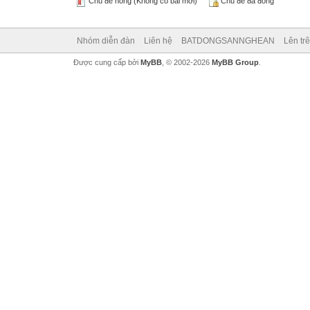
Chủ đề nóng (Không có bài mới)
Chủ đề đã đóng
Nhóm diễn đàn
Liên hệ
BATDONGSANNGHEAN
Lên tr
Được cung cấp bởi
MyBB
, © 2002-2026
MyBB Group
.