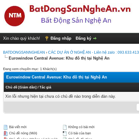
Xin chào quý khách!
Đăng nhập
Đăng ký
BATDONGSANNGHEAN
›
CÁC DỰ ÁN Ở NGHỆ AN - Liên hệ zalo : 093.633.41
Eurowindow Central Avenue: Khu đô thị tại Nghệ An
Đang xem chuyên mục: 1 Khách(s)
Eurowindow Central Avenue: Khu đô thị tại Nghệ An
Chủ đề
[
Giảm dần
]
/
Tác giả
Xin lỗi nhưng hiện tại chưa có chủ đề nào trong diễn đàn này.
Bài viết mới
Không có bài mới
Chủ đề nóng (Mới)
Có bài của bạn