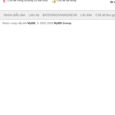
Chủ đề nóng (Không có bài mới)
Chủ đề đã đóng
Đi 
Nhóm diễn đàn
Liên hệ
BATDONGSANNGHEAN
Lên trên
Chế độ thu gọ
Được cung cấp bởi
MyBB
, © 2002-2026
MyBB Group
.