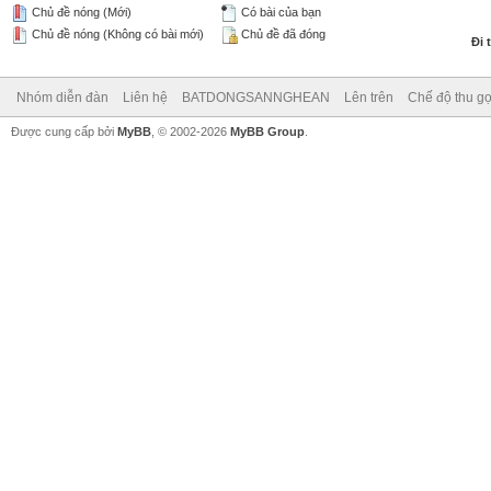
Chủ đề nóng (Mới)
Có bài của bạn
Chủ đề nóng (Không có bài mới)
Chủ đề đã đóng
Đi 
Nhóm diễn đàn
Liên hệ
BATDONGSANNGHEAN
Lên trên
Chế độ thu gọ
Được cung cấp bởi
MyBB
, © 2002-2026
MyBB Group
.