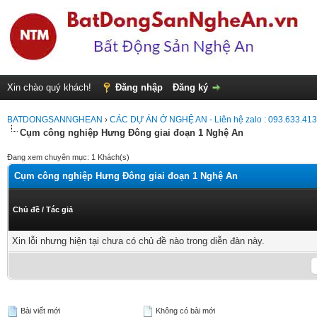
Xin chào quý khách!
Đăng nhập
Đăng ký
BATDONGSANNGHEAN
›
CÁC DỰ ÁN Ở NGHỆ AN - Liên hệ zalo : 093.633.41
Cụm công nghiệp Hưng Đông giai đoạn 1 Nghệ An
Đang xem chuyên mục: 1 Khách(s)
Cụm công nghiệp Hưng Đông giai đoạn 1 Nghệ An
Chủ đề
/
Tác giả
Xin lỗi nhưng hiện tại chưa có chủ đề nào trong diễn đàn này.
Bài viết mới
Không có bài mới