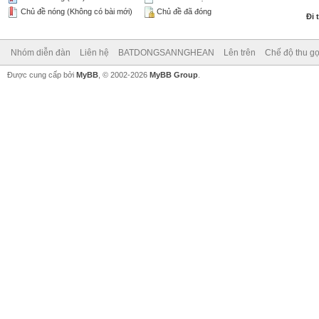
Chủ đề nóng (Không có bài mới)
Chủ đề đã đóng
Đi 
Nhóm diễn đàn
Liên hệ
BATDONGSANNGHEAN
Lên trên
Chế độ thu gọ
Được cung cấp bởi
MyBB
, © 2002-2026
MyBB Group
.