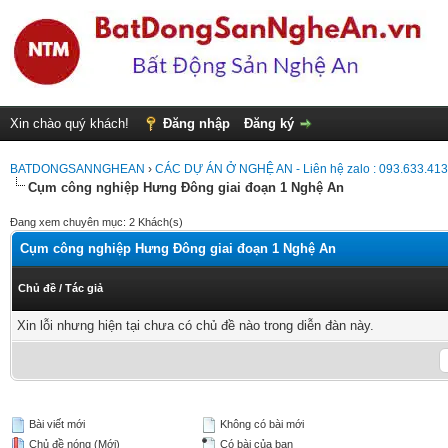
Xin chào quý khách!
Đăng nhập
Đăng ký
BATDONGSANNGHEAN
›
CÁC DỰ ÁN Ở NGHỆ AN - Liên hệ zalo : 093.633.41
Cụm công nghiệp Hưng Đông giai đoạn 1 Nghệ An
Đang xem chuyên mục: 2 Khách(s)
Cụm công nghiệp Hưng Đông giai đoạn 1 Nghệ An
Chủ đề
/
Tác giả
Xin lỗi nhưng hiện tại chưa có chủ đề nào trong diễn đàn này.
Bài viết mới
Không có bài mới
Chủ đề nóng (Mới)
Có bài của bạn