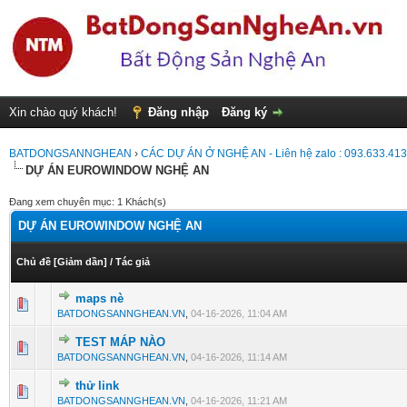
Xin chào quý khách!
Đăng nhập
Đăng ký
BATDONGSANNGHEAN
›
CÁC DỰ ÁN Ở NGHỆ AN - Liên hệ zalo : 093.633.41
DỰ ÁN EUROWINDOW NGHỆ AN
Đang xem chuyên mục: 1 Khách(s)
DỰ ÁN EUROWINDOW NGHỆ AN
Chủ đề
[
Giảm dần
]
/
Tác giả
maps nè
0 Vote(s) - 0 vượt quá 5 sao
1
2
3
4
5
BATDONGSANNGHEAN.VN
,
04-16-2026, 11:04 AM
TEST MÁP NÀO
0 Vote(s) - 0 vượt quá 5 sao
1
2
3
4
5
BATDONGSANNGHEAN.VN
,
04-16-2026, 11:14 AM
thử link
0 Vote(s) - 0 vượt quá 5 sao
1
2
3
4
5
BATDONGSANNGHEAN.VN
,
04-16-2026, 11:21 AM