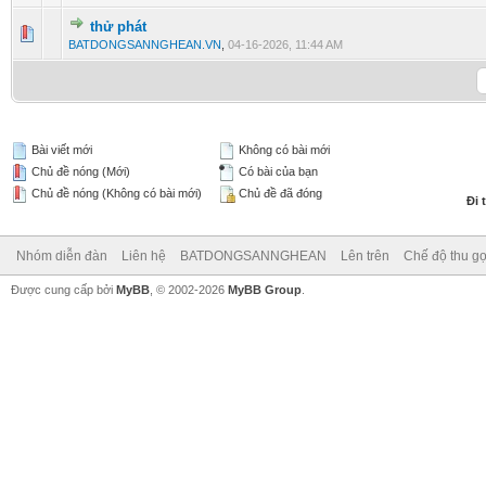
thử phát
0 Vote(s) - 0 vượt quá 5 sao
1
2
3
4
5
BATDONGSANNGHEAN.VN
,
04-16-2026, 11:44 AM
Bài viết mới
Không có bài mới
Chủ đề nóng (Mới)
Có bài của bạn
Chủ đề nóng (Không có bài mới)
Chủ đề đã đóng
Đi 
Nhóm diễn đàn
Liên hệ
BATDONGSANNGHEAN
Lên trên
Chế độ thu gọ
Được cung cấp bởi
MyBB
, © 2002-2026
MyBB Group
.