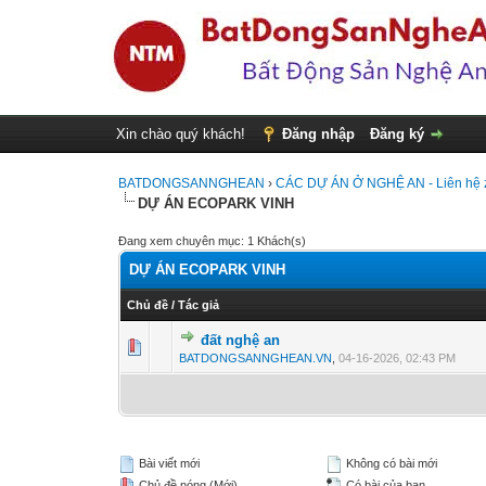
Xin chào quý khách!
Đăng nhập
Đăng ký
BATDONGSANNGHEAN
›
CÁC DỰ ÁN Ở NGHỆ AN - Liên hệ z
DỰ ÁN ECOPARK VINH
Đang xem chuyên mục: 1 Khách(s)
DỰ ÁN ECOPARK VINH
Chủ đề
/
Tác giả
đất nghệ an
0 Vote(s) - 0 vượ
1
2
BATDONGSANNGHEAN.VN
,
04-16-2026, 02:43 PM
Bài viết mới
Không có bài mới
Chủ đề nóng (Mới)
Có bài của bạn