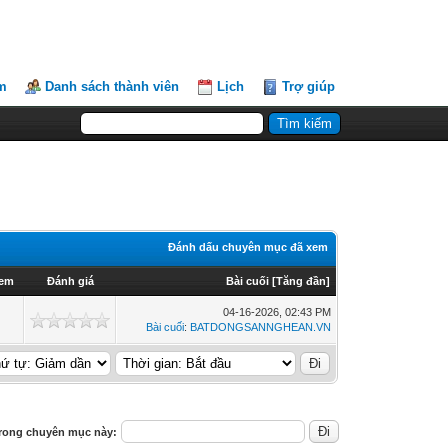
m
Danh sách thành viên
Lịch
Trợ giúp
Đánh dấu chuyên mục đã xem
xem
Đánh giá
Bài cuối
[
Tăng đần
]
04-16-2026, 02:43 PM
Bài cuối
:
BATDONGSANNGHEAN.VN
rong chuyên mục này: