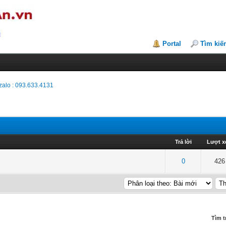
Portal
Tìm kiế
alo : 093.633.4131
Trả lời
Lượt 
t quá 5 sao
3
4
5
0
426
Tìm t