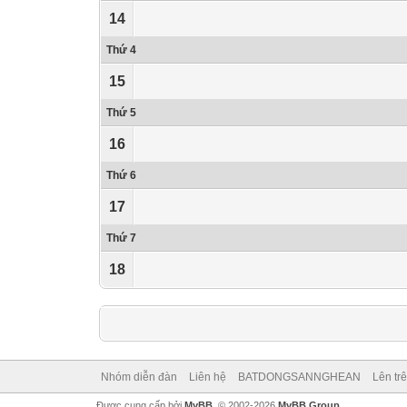
14
Thứ 4
15
Thứ 5
16
Thứ 6
17
Thứ 7
18
Nhóm diễn đàn
Liên hệ
BATDONGSANNGHEAN
Lên tr
Được cung cấp bởi
MyBB
, © 2002-2026
MyBB Group
.