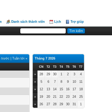
m
Danh sách thành viên
Lịch
Trợ giúp
 trước
|
Tuần tới »
Tháng 7 2026
CN
T2
T3
T4
T5
T6
T7
28
29
30
1
2
3
4
»
5
6
7
8
9
10
11
»
12
13
14
15
16
17
18
»
19
20
21
22
23
24
25
»
26
27
28
29
30
31
1
»