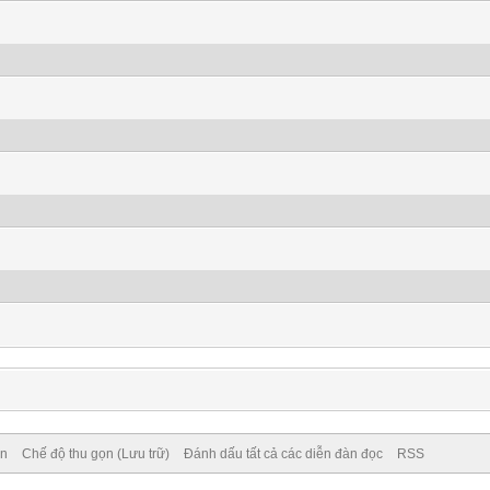
ên
Chế độ thu gọn (Lưu trữ)
Đánh dấu tất cả các diễn đàn đọc
RSS