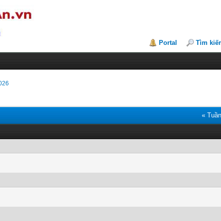
Portal
Tìm kiế
026
« Tuần