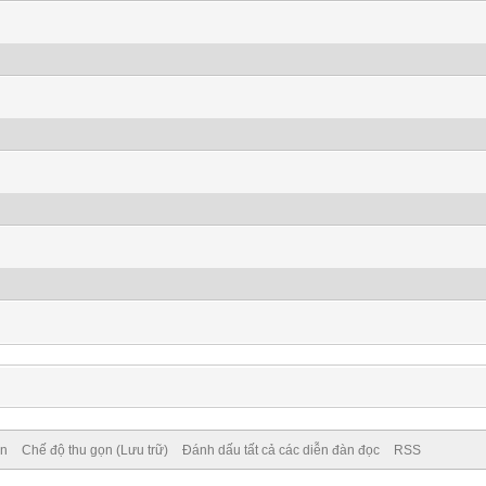
ên
Chế độ thu gọn (Lưu trữ)
Đánh dấu tất cả các diễn đàn đọc
RSS