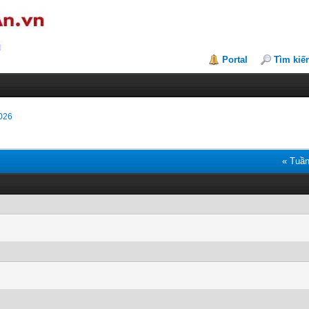
Portal
Tìm kiế
026
« Tuần