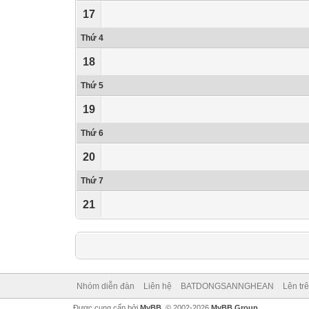
17
Thứ 4
18
Thứ 5
19
Thứ 6
20
Thứ 7
21
Nhóm diễn đàn
Liên hệ
BATDONGSANNGHEAN
Lên tr
Được cung cấp bởi
MyBB
, © 2002-2026
MyBB Group
.