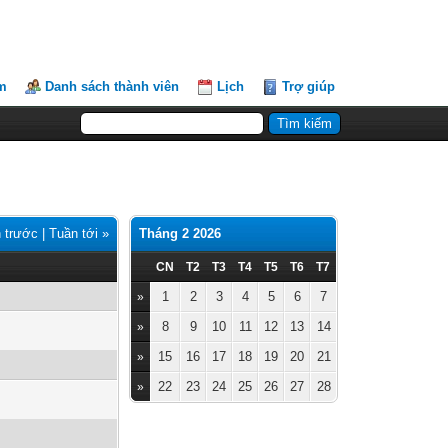
m
Danh sách thành viên
Lịch
Trợ giúp
 trước
|
Tuần tới »
Tháng 2 2026
CN
T2
T3
T4
T5
T6
T7
1
2
3
4
5
6
7
»
8
9
10
11
12
13
14
»
15
16
17
18
19
20
21
»
22
23
24
25
26
27
28
»