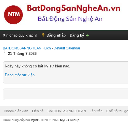
Xin chào quý khách!
Đăng nhập
Đăng ký
BATDONGSANNGHEAN
›
Lịch
›
Default Calendar
21 Tháng 7 2026
Ngày này không có bất kỳ sự kiện nào.
Đăng một sự kiện
.
Nhóm diễn đàn
Liên hệ
BATDONGSANNGHEAN
Lên trên
Chế độ thu gọ
Được cung cấp bởi
MyBB
, © 2002-2026
MyBB Group
.