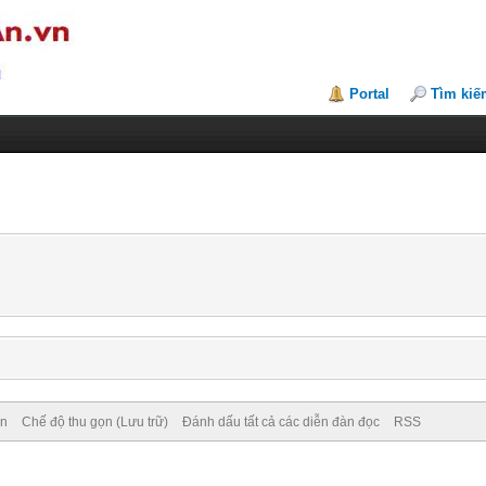
Portal
Tìm kiế
ên
Chế độ thu gọn (Lưu trữ)
Đánh dấu tất cả các diễn đàn đọc
RSS