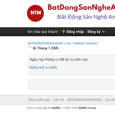
Xin chào quý khách!
Đăng nhập
Đăng ký
BATDONGSANNGHEAN
›
Lịch
›
Default Calendar
16 Tháng 7 2026
Ngày này không có bất kỳ sự kiện nào.
Đăng một sự kiện
.
Nhóm diễn đàn
Liên hệ
BATDONGSANNGHEAN
Lên tr
Được cung cấp bởi
MyBB
, © 2002-2026
MyBB Group
.