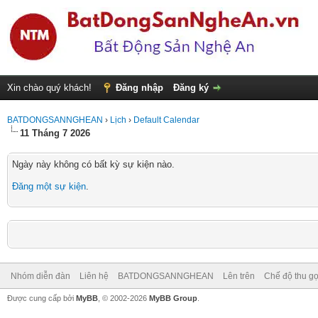
Xin chào quý khách!
Đăng nhập
Đăng ký
BATDONGSANNGHEAN
›
Lịch
›
Default Calendar
11 Tháng 7 2026
Ngày này không có bất kỳ sự kiện nào.
Đăng một sự kiện
.
Nhóm diễn đàn
Liên hệ
BATDONGSANNGHEAN
Lên trên
Chế độ thu gọ
Được cung cấp bởi
MyBB
, © 2002-2026
MyBB Group
.