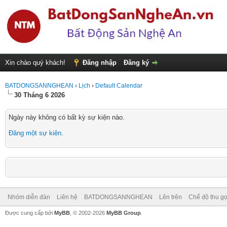
Xin chào quý khách!
Đăng nhập
Đăng ký
BATDONGSANNGHEAN
›
Lịch
›
Default Calendar
30 Tháng 6 2026
Ngày này không có bất kỳ sự kiện nào.
Đăng một sự kiện
.
Nhóm diễn đàn
Liên hệ
BATDONGSANNGHEAN
Lên trên
Chế độ thu gọ
Được cung cấp bởi
MyBB
, © 2002-2026
MyBB Group
.