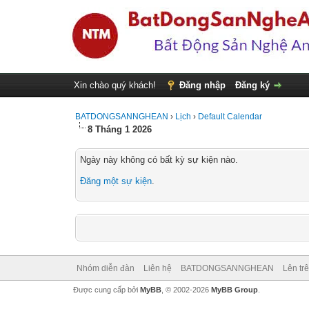
Xin chào quý khách!
Đăng nhập
Đăng ký
BATDONGSANNGHEAN
›
Lịch
›
Default Calendar
8 Tháng 1 2026
Ngày này không có bất kỳ sự kiện nào.
Đăng một sự kiện
.
Nhóm diễn đàn
Liên hệ
BATDONGSANNGHEAN
Lên tr
Được cung cấp bởi
MyBB
, © 2002-2026
MyBB Group
.