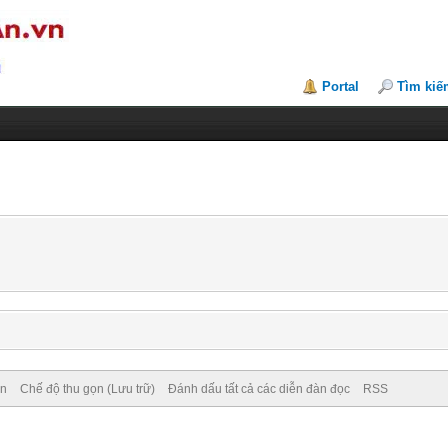
Portal
Tìm kiế
ên
Chế độ thu gọn (Lưu trữ)
Đánh dấu tất cả các diễn đàn đọc
RSS