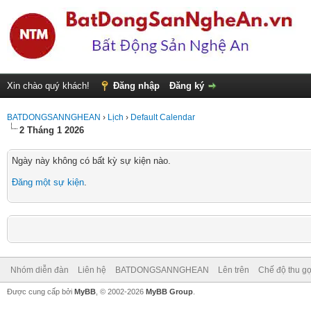
Xin chào quý khách!
Đăng nhập
Đăng ký
BATDONGSANNGHEAN
›
Lịch
›
Default Calendar
2 Tháng 1 2026
Ngày này không có bất kỳ sự kiện nào.
Đăng một sự kiện
.
Nhóm diễn đàn
Liên hệ
BATDONGSANNGHEAN
Lên trên
Chế độ thu gọ
Được cung cấp bởi
MyBB
, © 2002-2026
MyBB Group
.