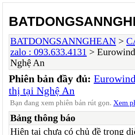
BATDONGSANNGH
BATDONGSANNGHEAN
>
C
zalo : 093.633.4131
> Eurowindo
Nghệ An
Phiên bản đầy đủ:
Eurowind
thị tại Nghệ An
Bạn đang xem phiên bản rút gọn.
Xem ph
Bảng thông báo
Hiện tại chưa có chủ đề trong di