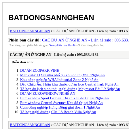
BATDONGSANNGHEAN
BATDONGSANNGHEAN
> CÁC DỰ ÁN Ở NGHỆ AN - Liên hệ zalo : 093.6
Phiên bản đầy đủ:
CÁC DỰ ÁN Ở NGHỆ AN - Liên hệ zalo : 093.633
Bạn đang xem phiên bản rút gọn.
Xem phiên bản đầy đủ
với định dạng thích hợp.
CÁC DỰ ÁN Ở NGHỆ AN - Liên hệ zalo : 093.633.4131
Diễn đàn con:
DỰ ÁN ECOPARK VINH
Merivista: Dự án nhà phố tại khu đô thị VSIP Nghệ An
Khu công nghiệp WHA Industrial Zone 2 Nghệ An
Đảo Châu Âu: Phân khu thuộc dự án Eco Central Park Nghệ An
Tổ hợp du lịch sinh thái, nghỉ dưỡng Meyresort Bãi Lữ Nghệ An
DỰ ÁN EUROWINDOW NGHỆ AN
Eurowindow Sport Garden: Dự án khu đô thị tại Nghệ An
Eurowindow Central Avenue: Khu đô thị tại Nghệ An
Cụm công nghiệp Hưng Đông giai đoạn 1 Nghệ An
Tổ hợp nghỉ dưỡng Cửa Lò Beach Villa Nghệ An
BATDONGSANNGHEAN
> CÁC DỰ ÁN Ở NGHỆ AN - Liên hệ zalo : 093.6