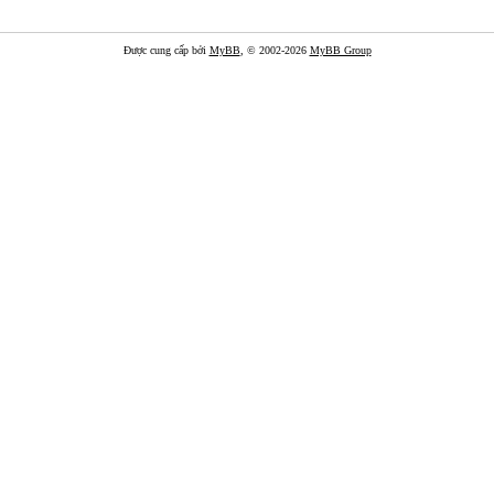
Được cung cấp bởi
MyBB
, © 2002-2026
MyBB Group